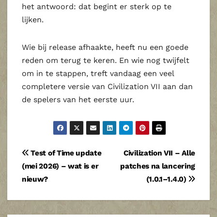
het antwoord: dat begint er sterk op te
lijken.
Wie bij release afhaakte, heeft nu een goede
reden om terug te keren. En wie nog twijfelt
om in te stappen, treft vandaag een veel
completere versie van Civilization VII aan dan
de spelers van het eerste uur.
Bericht
Test of Time update
Civilization VII – Alle
(mei 2026) – wat is er
patches na lancering
navigatie
nieuw?
(1.0.1–1.4.0)