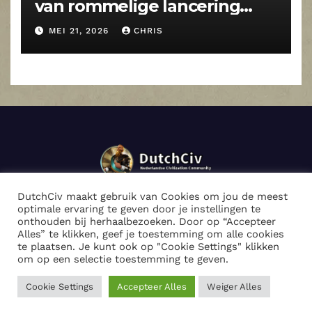
van rommelige lancering
naar volwassen strategiespel
MEI 21, 2026
CHRIS
DutchCiv maakt gebruik van Cookies om jou de meest
optimale ervaring te geven door je instellingen te
onthouden bij herhaalbezoeken. Door op “Accepteer
Alles” te klikken, geef je toestemming om alle cookies
Met trots aangedreven door WordPress
|
Thema: Newsup door
te plaatsen. Je kunt ook op "Cookie Settings" klikken
Themeansar
.
om op een selectie toestemming te geven.
Cookie Settings
Accepteer Alles
Weiger Alles
Partners
Press
About
Useful