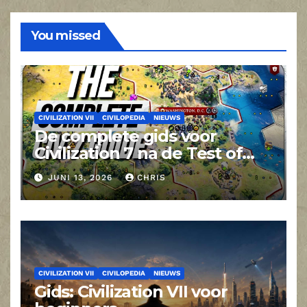
You missed
CIVILIZATION VII
CIVILOPEDIA
NIEUWS
De complete gids voor
Civilization 7 na de Test of
Time-update
JUNI 13, 2026
CHRIS
CIVILIZATION VII
CIVILOPEDIA
NIEUWS
Gids: Civilization VII voor