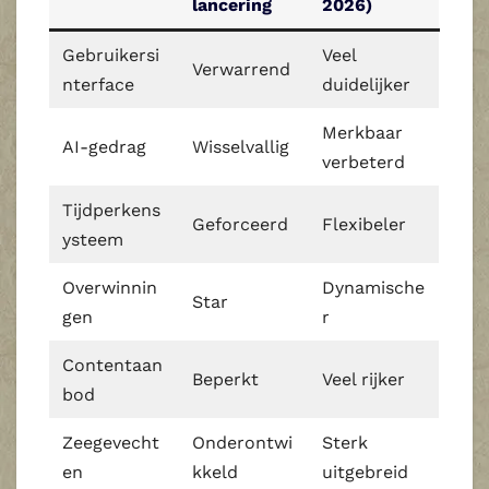
lancering
2026)
Gebruikersi
Veel
Verwarrend
nterface
duidelijker
Merkbaar
AI-gedrag
Wisselvallig
verbeterd
Tijdperkens
Geforceerd
Flexibeler
ysteem
Overwinnin
Dynamische
Star
gen
r
Contentaan
Beperkt
Veel rijker
bod
Zeegevecht
Onderontwi
Sterk
en
kkeld
uitgebreid