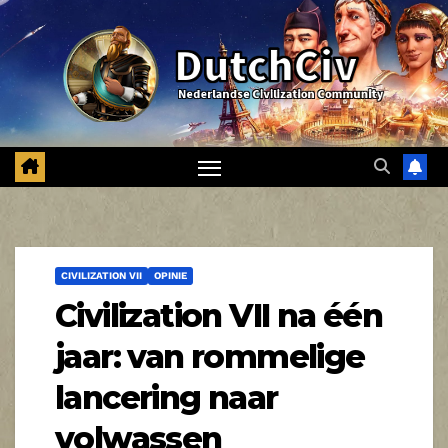
Ga
naar
de
inhoud
CIVILIZATION VII
OPINIE
Civilization VII na één
jaar: van rommelige
lancering naar
volwassen