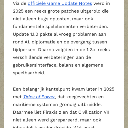
Via de
officiële Game Update Notes
werd in
2025 een reeks grote patches uitgerold die
niet alleen bugs oplosten, maar ook
fundamentele spelelementen verbeterden.
Update 1.1.0 pakte al vroeg problemen aan
rond AI, diplomatie en de overgang tussen
tijdperken. Daarna volgden in de 1.2.x-reeks
verschillende verbeteringen aan de
gebruikersinterface, balans en algemene
speelbaarheid.
Een belangrijk kantelpunt kwam later in 2025
met
Tides of Power
, dat zeegevechten en
maritieme systemen grondig uitbreidde.
Daarmee liet Firaxis zien dat Civilization VII
niet alleen werd gerepareerd, maar ook
inhoudelijk verder groeide. Wat eerst