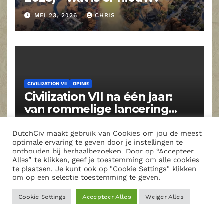
MEI 23, 2026
CHRIS
CIVILIZATION VII
OPINIE
Civilization VII na één jaar:
van rommelige lancering
naar volwassen strategiespel
MEI 21, 2026
CHRIS
DutchCiv maakt gebruik van Cookies om jou de meest
optimale ervaring te geven door je instellingen te
onthouden bij herhaalbezoeken. Door op “Accepteer
Alles” te klikken, geef je toestemming om alle cookies
te plaatsen. Je kunt ook op "Cookie Settings" klikken
om op een selectie toestemming te geven.
Cookie Settings
Accepteer Alles
Weiger Alles