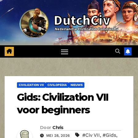
Ga
naar
de
inhoud
CIVILIZATION VII
CIVILOPEDIA
NIEUWS
Gids: Civilization VII
voor beginners
Door
Chris
#Civ VII
,
#Gids
,
MEI 28, 2026