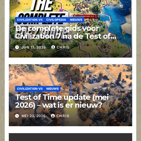
CIVILIZATION VII
CIVILOPEDIA
NIEUWS
De complete gids voor
Civilization 7 na de Test of
Time-update
JUN 13, 2026
CHRIS
CIVILIZATION VII
NIEUWS
Test of Time update (mei
2026) – wat is er nieuw?
MEI 23, 2026
CHRIS