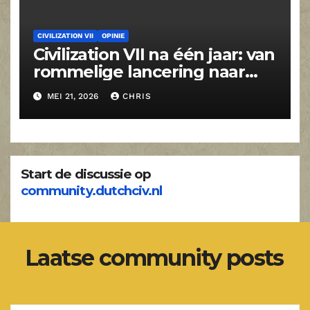
CIVILIZATION VII
OPINIE
Civilization VII na één jaar: van
rommelige lancering naar
volwassen strategiespel
MEI 21, 2026
CHRIS
Start de discussie op
community.dutchciv.nl
Laatse community posts