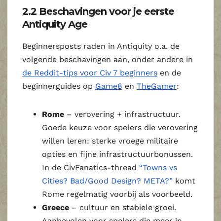
2.2 Beschavingen voor je eerste
Antiquity Age
Beginnersposts raden in Antiquity o.a. de
volgende beschavingen aan, onder andere in
de Reddit‑tips voor Civ 7 beginners
en de
beginnerguides op
Game8
en
TheGamer
:
Rome
– verovering + infrastructuur.
Goede keuze voor spelers die verovering
willen leren: sterke vroege militaire
opties en fijne infrastructuurbonussen.
In de CivFanatics‑thread
“Towns vs
Cities? Bad/Good Design? META?”
komt
Rome regelmatig voorbij als voorbeeld.
Greece
– cultuur en stabiele groei.
Aanbevolen voor spelers die meer in