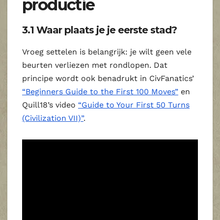
productie
3.1 Waar plaats je je eerste stad?
Vroeg settelen is belangrijk: je wilt geen vele
beurten verliezen met rondlopen. Dat
principe wordt ook benadrukt in CivFanatics’
“Beginners Guide to the First 100 Moves”
en
Quill18’s video
“Guide to Your First 50 Turns
(Civilization VII)”
.