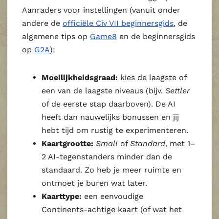
Aanraders voor instellingen (vanuit onder
andere de
officiële Civ VII beginnersgids
, de
algemene tips op
Game8
en de beginnersgids
op
G2A
):
Moeilijkheidsgraad:
kies de laagste of
een van de laagste niveaus (bijv.
Settler
of de eerste stap daarboven). De AI
heeft dan nauwelijks bonussen en jij
hebt tijd om rustig te experimenteren.
Kaartgrootte:
Small
of
Standard
, met 1–
2 AI‑tegenstanders minder dan de
standaard. Zo heb je meer ruimte en
ontmoet je buren wat later.
Kaarttype:
een eenvoudige
Continents‑achtige kaart (of wat het