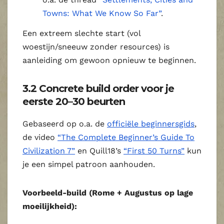
Towns: What We Know So Far”
.
Een extreem slechte start (vol
woestijn/sneeuw zonder resources) is
aanleiding om gewoon opnieuw te beginnen.
3.2 Concrete build order voor je
eerste 20–30 beurten
Gebaseerd op o.a. de
officiële beginnersgids
,
de video
“The Complete Beginner’s Guide To
Civilization 7”
en Quill18’s
“First 50 Turns”
kun
je een simpel patroon aanhouden.
Voorbeeld-build (Rome + Augustus op lage
moeilijkheid):