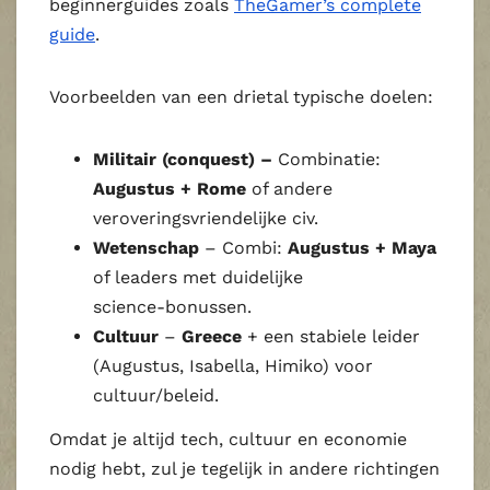
beginnerguides zoals
TheGamer’s complete
guide
.
Voorbeelden van een drietal typische doelen:
Militair (conquest) –
Combinatie:
Augustus + Rome
of andere
veroveringsvriendelijke civ.
Wetenschap
– Combi:
Augustus + Maya
of leaders met duidelijke
science‑bonussen.
Cultuur
–
Greece
+ een stabiele leider
(Augustus, Isabella, Himiko) voor
cultuur/beleid.
Omdat je altijd tech, cultuur en economie
nodig hebt, zul je tegelijk in andere richtingen