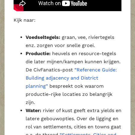
Kijk naar:
Voedseltegels:
graan, vee, riviertegels
enz. zorgen voor snelle groei.
Productie:
heuvels en resource‑tegels
die later mijnen/kampen kunnen krijgen.
De CivFanatics‑post
“Reference Guide:
Building adjacency and District
planning”
bespreekt ook waarom
productie‑rijke locaties zo belangrijk
zijn.
Water:
rivier of kust geeft extra yields en
latere gebouwopties. Over de ligging en
rol van settlements, cities en towns gaat
o.a. de thread
“Settlements, Cities and