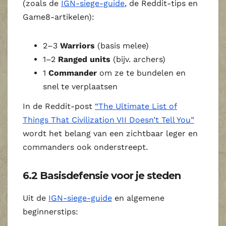
(zoals de
IGN‑siege‑guide
, de Reddit‑tips en
Game8‑artikelen):
2–3
Warriors
(basis melee)
1–2
Ranged units
(bijv. archers)
1
Commander
om ze te bundelen en
snel te verplaatsen
In de Reddit‑post
“The Ultimate List of
Things That Civilization VII Doesn’t Tell You”
wordt het belang van een zichtbaar leger en
commanders ook onderstreept.
6.2 Basisdefensie voor je steden
Uit de
IGN‑siege‑guide
en algemene
beginnerstips: