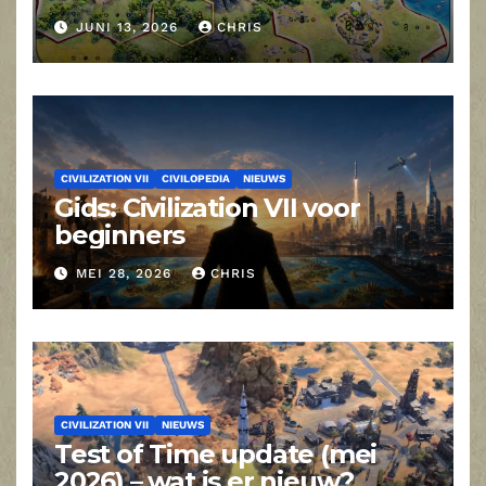
Time-update
JUNI 13, 2026
CHRIS
CIVILIZATION VII
CIVILOPEDIA
NIEUWS
Gids: Civilization VII voor
beginners
MEI 28, 2026
CHRIS
CIVILIZATION VII
NIEUWS
Test of Time update (mei
2026) – wat is er nieuw?