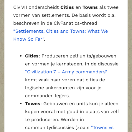
Civ VII onderscheidt
Cities
en
Towns
als twee
vormen van settlements. De basis wordt o.a.
beschreven in de CivFanatics‑thread
“Settlements, Cities and Towns: What We
Know So Far”
.
Cities
: Produceren zelf units/gebouwen
en vormen je kernsteden. In de discussie
“Civilization 7 – Army commanders”
komt vaak naar voren dat cities de
logische ankerpunten zijn voor je
commander‑legers.
Towns
: Gebouwen en units kun je alleen
kopen vooral met goud in plaats van zelf
te produceren. Worden in
communitydiscussies (zoals
“Towns vs