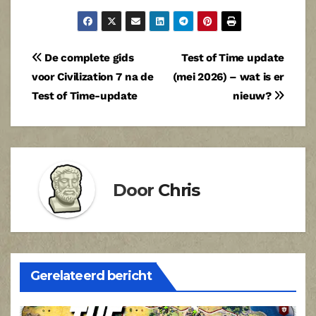
Bericht
De complete gids
Test of Time update
voor Civilization 7 na de
(mei 2026) – wat is er
navigatie
Test of Time-update
nieuw?
Door
Chris
Gerelateerd bericht