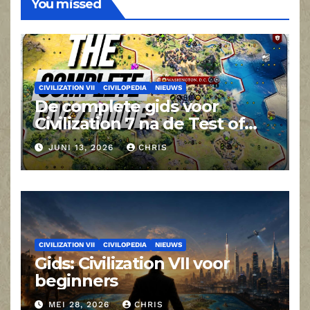
You missed
CIVILIZATION VII
CIVILOPEDIA
NIEUWS
De complete gids voor
Civilization 7 na de Test of
Time-update
JUNI 13, 2026
CHRIS
CIVILIZATION VII
CIVILOPEDIA
NIEUWS
Gids: Civilization VII voor
beginners
MEI 28, 2026
CHRIS