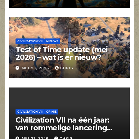
CIVILIZATION VII
NIEUWS
Test of Time update (mei
2026) – wat is er nieuw?
MEI 23, 2026
CHRIS
CIVILIZATION VII
OPINIE
Civilization VII na één jaar:
van rommelige lancering
naar volwassen strategiespel
MEI 21, 2026
CHRIS